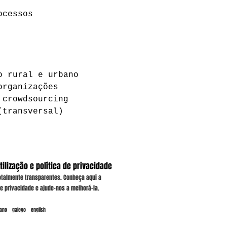
ocessos
o rural e urbano
organizações
 crowdsourcing
(transversal)
ilização e política de privacidade
talmente transparentes. Conheça aqui a
de privacidade e ajude-nos a melhorá-la.
lano
|
galego
|
english