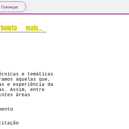
Começar
rboleta
mais...
écnicas e temáticas
ramos aquelas que,
as e experiência da
as. Assim, entre
intes áreas
mento
citação