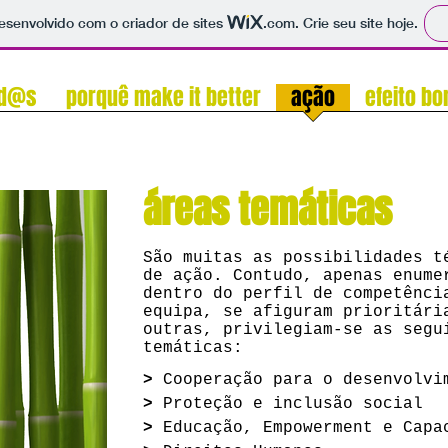
 desenvolvido com o criador de sites
.com
. Crie seu site hoje.
nd@s
porquê make it better
ação
efeito bo
áreas temáticas
São muitas as possibilidades t
de ação. Contudo, apenas enume
dentro do perfil de competênci
equipa, se afiguram prioritári
outras, privilegiam-se as segu
temáticas:
>
Cooperação para o desenvolvi
>
Proteção e inclusão social
>
Educação, Empowerment e Capa