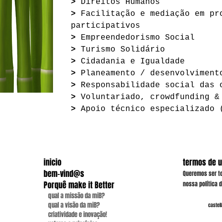
>
Direitos Humanos
>
Facilitação e mediação em pr
participativos
>
Empreendedorismo Social
>
Turismo Solidário
>
Cidadania e Igualdade
>
P
laneamento / desenvolviment
>
Responsabilidade social das 
>
Voluntariado, crowdfunding &
>
Apoio técnico especializado 
inicio
termos de ut
bem-vind@s
Queremos ser to
Porquê make it Better
nossa política 
.
qual a missão da miB?
.
qual a visão da miB?
português
|
castel
.
criatividade e inovação!